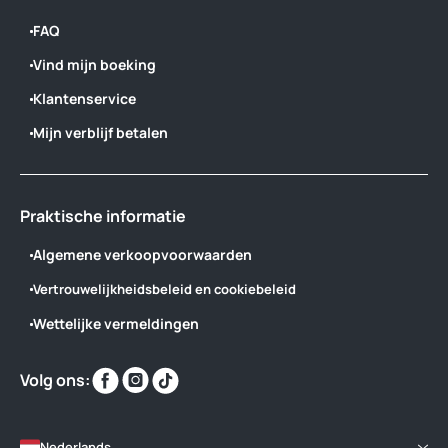
FAQ
Vind mijn boeking
Klantenservice
Mijn verblijf betalen
Praktische informatie
Algemene verkoopvoorwaarden
Vertrouwelijkheidsbeleid en cookiebeleid
Wettelijke vermeldingen
Vind
Vind
Vind
Volg ons:
ons
ons
ons
op
op
op
Nederlands