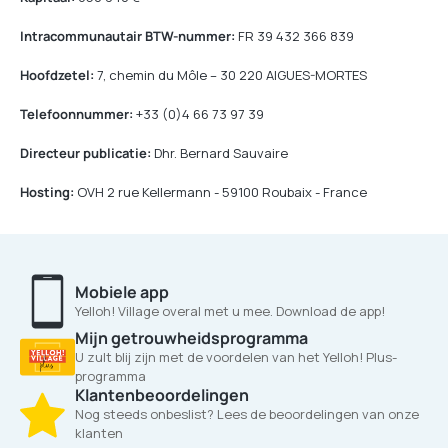
Intracommunautair BTW-nummer:
FR 39 432 366 839
Hoofdzetel:
7, chemin du Môle – 30 220 AIGUES-MORTES
Telefoonnummer:
+33 (0)4 66 73 97 39
Directeur publicatie:
Dhr. Bernard Sauvaire
Hosting:
OVH 2 rue Kellermann - 59100 Roubaix - France
Mobiele app
Yelloh! Village overal met u mee. Download de app!
Mijn getrouwheidsprogramma
U zult blij zijn met de voordelen van het Yelloh! Plus-
programma
Klantenbeoordelingen
Nog steeds onbeslist? Lees de beoordelingen van onze
klanten