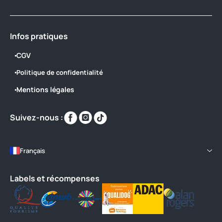
Infos pratiques
CGV
Politique de confidentialité
Mentions légales
Retrouvez-
Retrouvez-
Retrouvez-
Suivez-nous :
nous
nous
nous
sur
sur
sur
https://www.facebook.com/villagedupo
https://www.instagram.com/yellohvi
https://www.tiktok.com/@yello
Français
Labels et récompenses